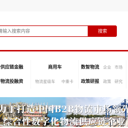
供应链金融
商用车
数智物流
企业
市场
物流投融资
政策研报
物流星级车
中重卡
政策
研究