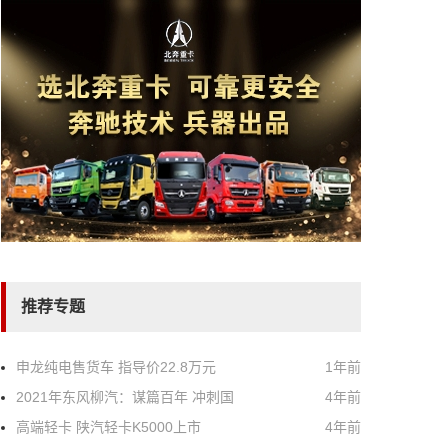
推荐专题
申龙纯电售货车 指导价22.8万元
1年前
2021年东风柳汽：谋篇百年 冲刺国
4年前
高端轻卡 陕汽轻卡K5000上市
4年前