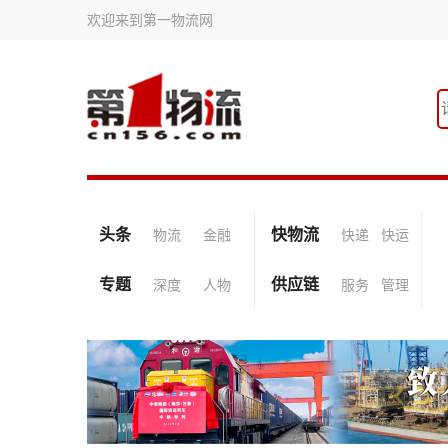
欢迎来到第一物流网
头条
快物流
物流
金融
快递
快运
专题
供应链
深度
人物
服务
管理