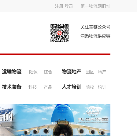
注册
登录
第一物流网旧址
关注掌链公众号
洞悉物流供应链
运输物流
物流地产
陆运
综合
园区
地产
技术装备
人才培训
科技
产品
院校
培训