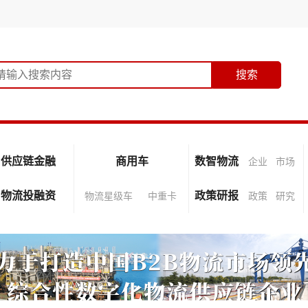
供应链金融
商用车
数智物流
企业
市场
物流投融资
政策研报
物流星级车
中重卡
政策
研究