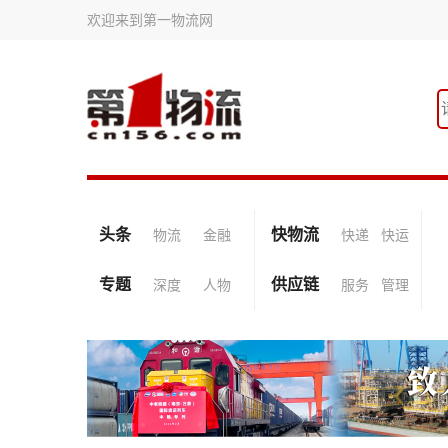
欢迎来到第一物流网
头条
快物流
物流
金融
快递
快运
专题
供应链
深度
人物
服务
管理