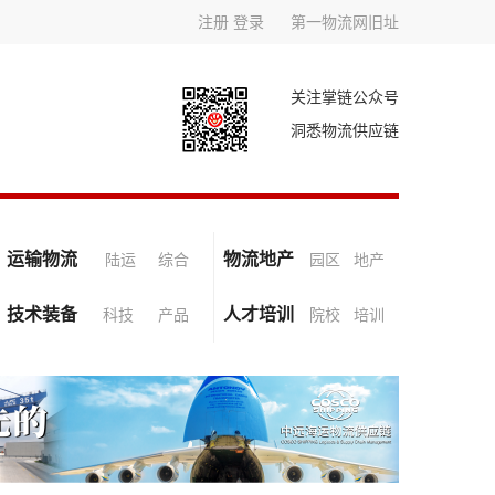
注册
登录
第一物流网旧址
关注掌链公众号
洞悉物流供应链
运输物流
物流地产
陆运
综合
园区
地产
技术装备
人才培训
科技
产品
院校
培训