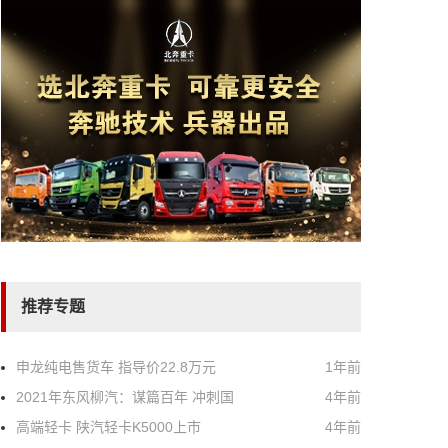
推荐专题
申龙纯电售货车 指导价22.8万元
1年前
2021年东风柳汽：谋篇百年 冲刺国
4年前
高端轻卡 陕汽轻卡K5000上市
4年前