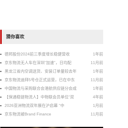
猜你喜欢
德邦股份2024前三季度增长稳健营收
1年前
京东物流无人车在深圳“加速”，日均配
11月前
黑龙江省内空调送货、安装订单量较去年
1年前
京东物流迪拜5号仓正式运营，已在中东
11月前
中国物流与采购联合会港航供应链分会成
1年前
【保通稳链物流人】中物联会员单位“双
4年前
2026亚洲物流双年展在沪启幕 “中
1月前
京东物流被Brand Finance
11月前