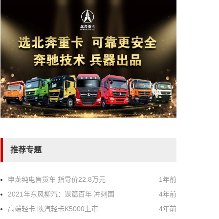
推荐专题
申龙纯电售货车 指导价22.8万元
1年前
2021年东风柳汽：谋篇百年 冲刺国
4年前
高端轻卡 陕汽轻卡K5000上市
4年前