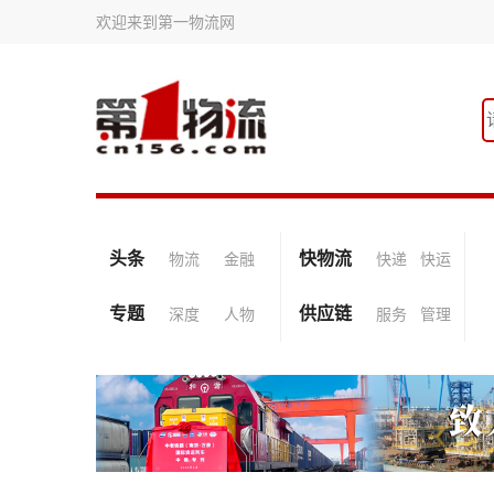
欢迎来到第一物流网
头条
快物流
物流
金融
快递
快运
专题
供应链
深度
人物
服务
管理