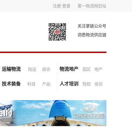
注册
登录
第一物流网旧址
关注掌链公众号
洞悉物流供应链
运输物流
物流地产
陆运
综合
园区
地产
技术装备
人才培训
科技
产品
院校
培训