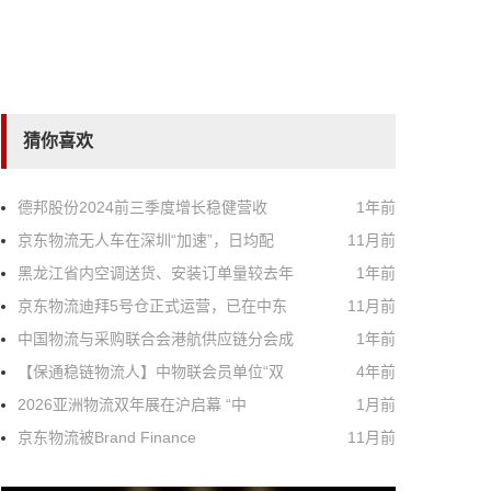
猜你喜欢
德邦股份2024前三季度增长稳健营收
1年前
京东物流无人车在深圳“加速”，日均配
11月前
黑龙江省内空调送货、安装订单量较去年
1年前
京东物流迪拜5号仓正式运营，已在中东
11月前
中国物流与采购联合会港航供应链分会成
1年前
【保通稳链物流人】中物联会员单位“双
4年前
2026亚洲物流双年展在沪启幕 “中
1月前
京东物流被Brand Finance
11月前