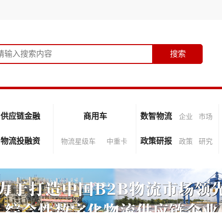
供应链金融
商用车
数智物流
企业
市场
物流投融资
政策研报
物流星级车
中重卡
政策
研究