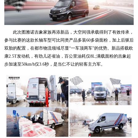
此次图雅诺吉象家族再添新品，大空间强承载得到了有效传承，
参与比赛的这款长轴车型可比同类产品多装60多袋面粉，加上后驱后
双胎的配置，在都市物流领域尽显“一车顶两车”的优势。新品搭载欧
康2.5T发动机，有劲儿还省油，百公里油耗仅8L;满载面粉的吉象起
步加速至50km/h仅3.6秒，是当仁不让的轻客主力军。