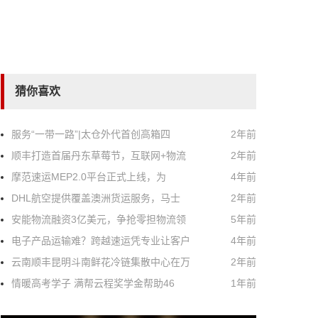
猜你喜欢
服务“一带一路”|太仓外代首创高箱四
2年前
顺丰打造首届丹东草莓节，互联网+物流
2年前
摩范速运MEP2.0平台正式上线，为
4年前
DHL航空提供覆盖澳洲货运服务，马士
2年前
安能物流融资3亿美元，争抢零担物流领
5年前
电子产品运输难？跨越速运凭专业让客户
4年前
云南顺丰昆明斗南鲜花冷链集散中心在万
2年前
情暖高考学子 满帮云程奖学金帮助46
1年前