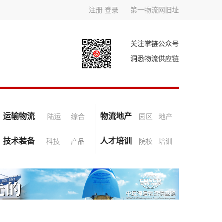
注册
登录
第一物流网旧址
关注掌链公众号
洞悉物流供应链
运输物流
物流地产
陆运
综合
园区
地产
技术装备
人才培训
科技
产品
院校
培训