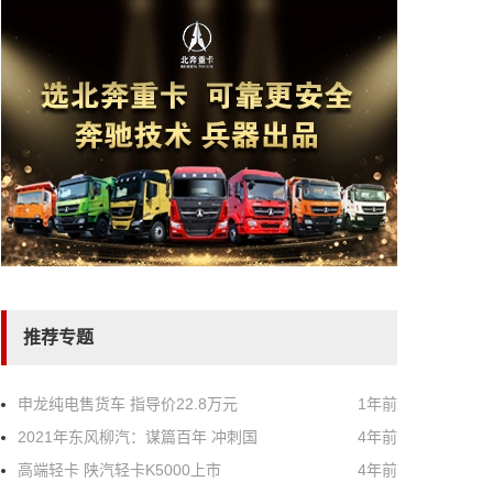
推荐专题
申龙纯电售货车 指导价22.8万元
1年前
2021年东风柳汽：谋篇百年 冲刺国
4年前
高端轻卡 陕汽轻卡K5000上市
4年前