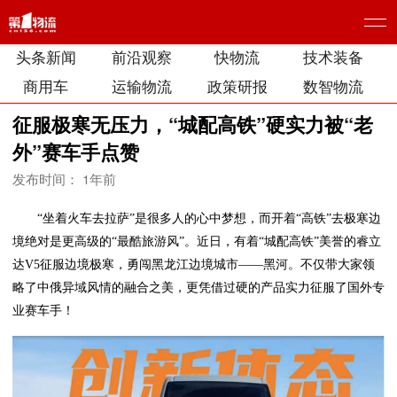
头条新闻
前沿观察
快物流
技术装备
商用车
运输物流
政策研报
数智物流
征服极寒无压力，“城配高铁”硬实力被“老
外”赛车手点赞
发布时间： 1年前
“坐着火车去拉萨”是很多人的心中梦想，而开着“高铁”去极寒边
境绝对是更高级的“最酷旅游风”。近日，有着“城配高铁”美誉的睿立
达V5征服边境极寒，勇闯黑龙江边境城市——黑河。不仅带大家领
略了中俄异域风情的融合之美，更凭借过硬的产品实力征服了国外专
业赛车手！