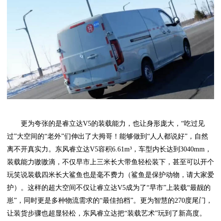
更为夸张的是睿立达V5的装载能力，也让身形庞大，“吃过见
过”大空间的“老外”们伸出了大拇哥！能够做到“人人都说好”，自然
离不开真实力。东风睿立达V5容积6.61m³，车型内长达到3040mm，
装载能力嗷嗷滴，不仅早市上三米长大带鱼轻松装下，甚至可以开个
玩笑说装载四米长大鲨鱼也是毫不费力（鲨鱼是保护动物，请大家爱
护）。这样的超大空间不仅让睿立达V5成为了“早市”上装载“最靓的
崽”，同时更是多种物流需求的“最佳拍档”。更为智慧的270度尾门，
让装货步骤也超显轻松，东风睿立达把“装载艺术”玩到了新高度。