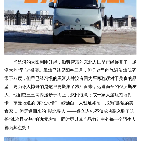
当黑河的太阳刚刚升起，勤劳智慧的东北人民早已经展开了一场
浩大的“早市”盛宴。虽然已经是阳春三月，但是这里的气温依然低至
零下27度，但早已经习惯的黑河人并没有因为严寒耽误对于美食的品
鉴，更为令人惊讶的是这里更聚集了跨江而来，远道而至的俄罗斯友
人。他们或三三两两漫步于街上，悠闲惬意；或一家人游玩拍照打
卡，享受地道的“东北风情”；或独自一人驻足摊前，成为“孤独的美
食家”。但远道而来的“湖北客人”——睿立达V5不仅成功融入到了这
份“冰冷且火热”的边境热情，同时更以其产品力让中外每一个陌生人
都为其点赞！